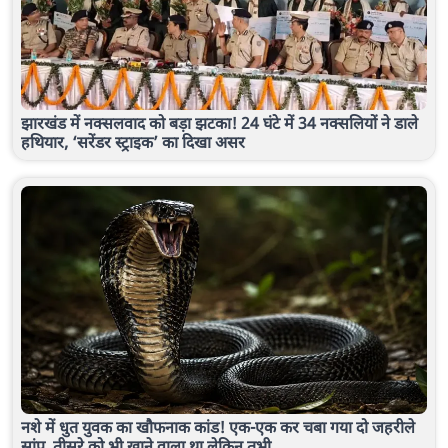
झारखंड में नक्सलवाद को बड़ा झटका! 24 घंटे में 34 नक्सलियों ने डाले
हथियार, ‘सरेंडर स्ट्राइक’ का दिखा असर
नशे में धुत युवक का खौफनाक कांड! एक-एक कर चबा गया दो जहरीले
सांप, तीसरे को भी खाने वाला था लेकिन तभी...