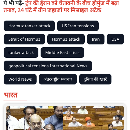
ये भी पढ़ें-
ट्रंप की ईरान को चेतावनी के बीच होर्मुज में बढ़ा
तनाव, 24 घंटे में तीन जहाजों पर मिसाइल अटैक
Hormuz tanker attack
US Iran tensions
Strait of Hormuz
Hormuz attack
Iran
USA
tanker attack
Middle East crisis
geopolitical tensions International News
World News
अंतरराष्ट्रीय समाचार
दुनिया की खबरें
भारत