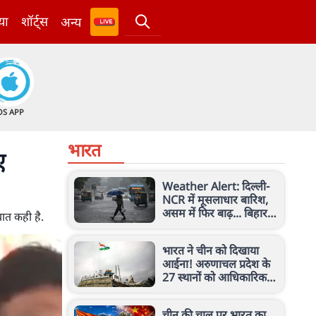
या
शॉर्ट्स
अन्य
OS APP
भारत
ए
Weather Alert: दिल्ली-
NCR में मूसलाधार बारिश,
असम में फिर बाढ़... बिहार-
बात कही है.
बंगाल समेत कई राज्यों में
अलर्ट
भारत ने चीन को दिखाया
आईना! अरुणाचल प्रदेश के
27 स्थानों को आधिकारिक
नक्शे में किया शामिल, जानें
मामला
चीन की चाल पर भारत का