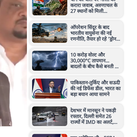
करारा जवाब, अरुणाचल के
27 स्थानों को मिली
आधिकारिक पहचान
ऑपरेशन सिंदूर के बाद
भारतीय वायुसेना की नई
रणनीति, तैयार हो रहे ‘ड्रोन
हंटर्स’, जानें पूरी जानकारी
10 करोड़ वोल्ट और
30,000°C तापमान...
बादलों के बीच कैसे बनती है
बिजली? जानिए इसका करंट
कितना खतरनाक
पाकिस्तान-तुर्किए और सऊदी
की नई डिफेंस डील, भारत का
बड़ा बयान आया सामने
देशभर में मानसून ने पकड़ी
रफ्तार, दिल्ली समेत 26
राज्यों में IMD का अलर्ट,
जानें कल कैसा रहेगा मौसम