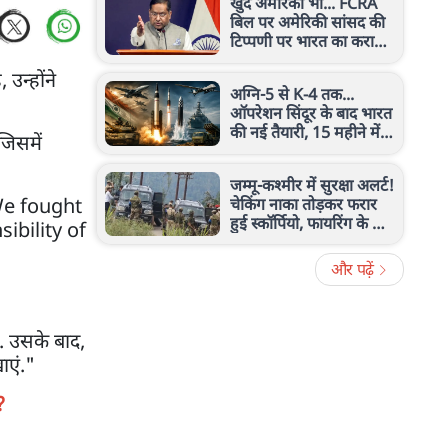
खुद अमेरिका भी... FCRA
बिल पर अमेरिकी सांसद की
टिप्पणी पर भारत का करारा
जवाब, जानें क्या कहा
उन्होंने
अग्नि-5 से K-4 तक...
ऑपरेशन सिंदूर के बाद भारत
की नई तैयारी, 15 महीने में
जिसमें
15 हथियारों का किया टेस्ट
जम्मू-कश्मीर में सुरक्षा अलर्ट!
We fought
चेकिंग नाका तोड़कर फरार
हुई स्कॉर्पियो, फायरिंग के बाद
ibility of
लावारिस मिली गाड़ी
और पढ़ें
. उसके बाद,
ाएं."
?