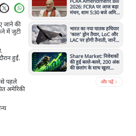
FCRA Amendment Bill
2026: FCRA पर आज बड़ा
मंथन, शाम 5:30 बजे अमित
शाह से मिलेंगे कैथोलिक
ए जाने की
बिशप
भारत का नया घातक हथियार
े में जुटी
'काल' ड्रोन तैयार, LoC और
LAC पर होगी तैनाती, जानें
रेंज, ताकत और खासियत
ी.
Share Market: निवेशकों
ौरान हुईं.
की हुई बल्ले-बल्ले, 200 अंक
की छलांग के साथ खुला
सेंसेक्स, निफ्टी 24,600 के
पार
ससे पहले
और पढ़ें
्थित अमेरिकी
न्य