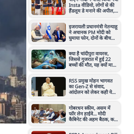
Insta वीडियो, लोगों से की
हैंडलूम डे मनाने की अपील,
जानें क्या कहा
इजरायली प्रधानमंत्री नेतन्याहू
ने अचानक PM मोदी को
घुमाया फोन, दोनों के बीच
किन मुद्दों पर हुई चर्चा?
क्या है चांदीपुरा वायरस,
जिससे गुजरात में हुई 22
बच्चों की मौत, यह क्यों माना
जाता है खतरनाक?
RSS प्रमुख मोहन भागवत
का Gen-Z से संवाद,
आंदोलन को लेकर कही ये
बड़ी बात
गोबरधन स्कीम, असम में
फॉर लेन हाईवे... मोदी
कैबिनेट की अहम बैठक, कई
बड़े फैसलों पर लगी मुहर