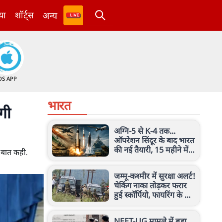
या
शॉर्ट्स
अन्य
OS APP
भारत
ोगी
अग्नि-5 से K-4 तक...
ऑपरेशन सिंदूर के बाद भारत
की नई तैयारी, 15 महीने में
ी बात कही.
15 हथियारों का किया टेस्ट
जम्मू-कश्मीर में सुरक्षा अलर्ट!
चेकिंग नाका तोड़कर फरार
हुई स्कॉर्पियो, फायरिंग के बाद
लावारिस मिली गाड़ी
NEET-UG मामले में बड़ा