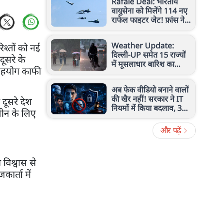
Rafale Deal: भारतीय
वायुसेना को मिलेंगे 114 नए
राफेल फाइटर जेट! फ्रांस ने
दिया बड़ा ऑफर, कब होगी
डील?
Weather Update:
रिश्तों को नई
दिल्ली-UP समेत 15 राज्यों
दूसरे के
में मूसलाधार बारिश का
ी सहयोग काफी
अलर्ट, IMD ने जारी की बड़ी
चेतावनी
अब फेक वीडियो बनाने वालों
की खैर नहीं! सरकार ने IT
दूसरे देश
नियमों में किया बदलाव, 3
चीन के लिए
घंटे में हटेगा कंटेंट
और पढ़ें
 विश्वास से
कार्ता में