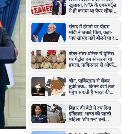
खुलासा, NTA के एक्सपर्ट्स
ने ही कराया था पेपर लीक!
CBI चार्जशीट ने खोले राज
संसद में हंगामे पर पीएम
मोदी ने जताई चिंता, कहा-
'नए सांसद नहीं बोलने पा रहे,
ये उनके साथ अन्याय'
जंतर-मंतर प्रोटेस्ट में पुलिस
पर पेट्रोल बम से करना था
हमला, पाकिस्तान से ऑपरेट
हो रहे आतंकी ने कबूला सच
चीन, पाकिस्तान से लेकर
तुर्की तक... कितने देशों तक
पहुंच सकती है भारत की
अग्नि-4 मिसाइल? देखिए रेंज
बिहार की बेटी ने रच दिया
इतिहास, भारत की पहली
महिला 'टॉप गन' बनीं
स्क्वाड्रन लीडर भावना कांत