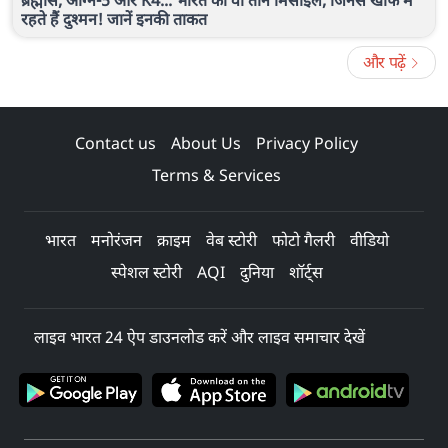
ब्रह्मोस, अग्नि-5 और K4... भारत की वो तीन मिसाइलें, जिनसे खौफ में
रहते हैं दुश्मन! जानें इनकी ताकत
और पढ़ें
Contact us
About Us
Privacy Policy
Terms & Services
भारत
मनोरंजन
क्राइम
वेब स्टोरी
फोटो गैलरी
वीडियो
स्पेशल स्टोरी
AQI
दुनिया
शॉर्ट्स
लाइव भारत 24 ऐप डाउनलोड करें और लाइव समाचार देखें