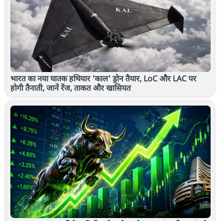
भारत का नया घातक हथियार 'काल' ड्रोन तैयार, LoC और LAC पर
होगी तैनाती, जानें रेंज, ताकत और खासियत