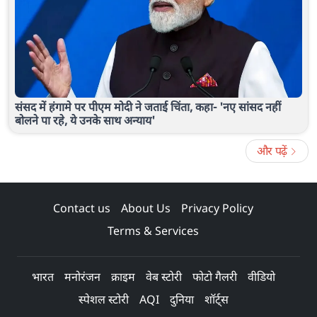
संसद में हंगामे पर पीएम मोदी ने जताई चिंता, कहा- 'नए सांसद नहीं
बोलने पा रहे, ये उनके साथ अन्याय'
और पढ़ें
Contact us
About Us
Privacy Policy
Terms & Services
भारत
मनोरंजन
क्राइम
वेब स्टोरी
फोटो गैलरी
वीडियो
स्पेशल स्टोरी
AQI
दुनिया
शॉर्ट्स