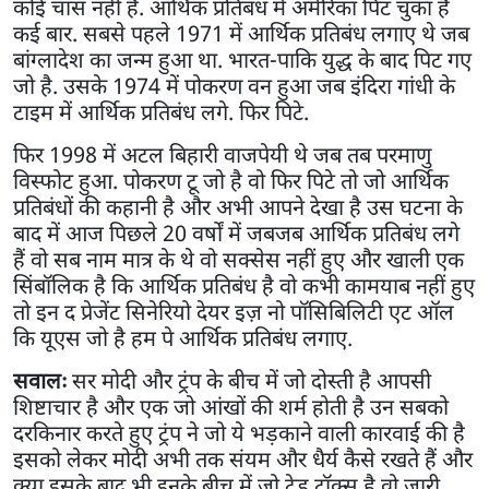
कोई चांस नहीं है. आर्थिक प्रतिबंध में अमेरिका पिट चुका है
कई बार. सबसे पहले 1971 में आर्थिक प्रतिबंध लगाए थे जब
बांग्लादेश का जन्म हुआ था. भारत-पाकि युद्ध के बाद पिट गए
जो है. उसके 1974 में पोकरण वन हुआ जब इंदिरा गांधी के
टाइम में आर्थिक प्रतिबंध लगे. फिर पिटे.
फिर 1998 में अटल बिहारी वाजपेयी थे जब तब परमाणु
विस्फोट हुआ. पोकरण टू जो है वो फिर पिटे तो जो आर्थिक
प्रतिबंधों की कहानी है और अभी आपने देखा है उस घटना के
बाद में आज पिछले 20 वर्षों में जबजब आर्थिक प्रतिबंध लगे
हैं वो सब नाम मात्र के थे वो सक्सेस नहीं हुए और खाली एक
सिंबॉलिक है कि आर्थिक प्रतिबंध है वो कभी कामयाब नहीं हुए
तो इन द प्रेजेंट सिनेरियो देयर इज़ नो पॉसिबिलिटी एट ऑल
कि यूएस जो है हम पे आर्थिक प्रतिबंध लगाए.
सवालः
सर मोदी और ट्रंप के बीच में जो दोस्ती है आपसी
शिष्टाचार है और एक जो आंखों की शर्म होती है उन सबको
दरकिनार करते हुए ट्रंप ने जो ये भड़काने वाली कारवाई की है
इसको लेकर मोदी अभी तक संयम और धैर्य कैसे रखते हैं और
क्या इसके बाद भी इनके बीच में जो ट्रेड टॉक्स है वो जारी