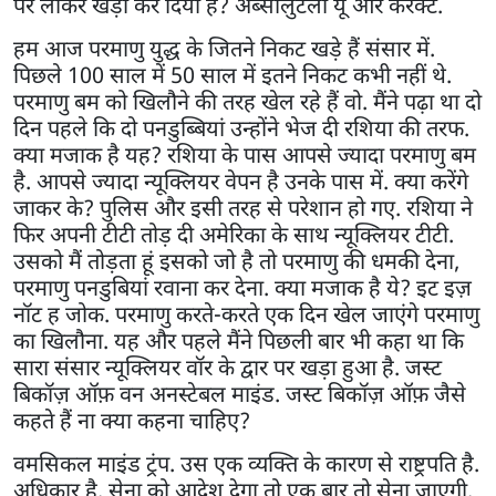
पर लाकर खड़ा कर दिया है? अब्सोलुटली यू आर करेक्ट.
हम आज परमाणु युद्ध के जितने निकट खड़े हैं संसार में.
पिछले 100 साल में 50 साल में इतने निकट कभी नहीं थे.
परमाणु बम को खिलौने की तरह खेल रहे हैं वो. मैंने पढ़ा था दो
दिन पहले कि दो पनडुब्बियां उन्होंने भेज दी रशिया की तरफ.
क्या मजाक है यह? रशिया के पास आपसे ज्यादा परमाणु बम
है. आपसे ज्यादा न्यूक्लियर वेपन है उनके पास में. क्या करेंगे
जाकर के? पुलिस और इसी तरह से परेशान हो गए. रशिया ने
फिर अपनी टीटी तोड़ दी अमेरिका के साथ न्यूक्लियर टीटी.
उसको मैं तोड़ता हूं इसको जो है तो परमाणु की धमकी देना,
परमाणु पनडुबियां रवाना कर देना. क्या मजाक है ये? इट इज़
नॉट ह जोक. परमाणु करते-करते एक दिन खेल जाएंगे परमाणु
का खिलौना. यह और पहले मैंने पिछली बार भी कहा था कि
सारा संसार न्यूक्लियर वॉर के द्वार पर खड़ा हुआ है. जस्ट
बिकॉज़ ऑफ़ वन अनस्टेबल माइंड. जस्ट बिकॉज़ ऑफ़ जैसे
कहते हैं ना क्या कहना चाहिए?
वमसिकल माइंड ट्रंप. उस एक व्यक्ति के कारण से राष्ट्रपति है.
अधिकार है. सेना को आदेश देगा तो एक बार तो सेना जाएगी.