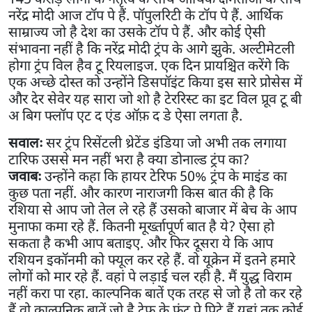
नरेंद्र मोदी आज टॉप पे हैं. पॉपुलरिटी के टॉप पे हैं. आर्थिक
साम्राज्य जो है देश का उसके टॉप पे हैं. और कोई ऐसी
संभावना नहीं है कि नरेंद्र मोदी ट्रंप के आगे झुके. अल्टीमेटली
होगा ट्रंप विल हैव टू रियलाइज. एक दिन प्रायश्चित करेंगे कि
एक अच्छे दोस्त को उन्होंने डिसपॉइंट किया इस सारे प्रोसेस में
और देर सेवेर यह सारा जो शो है टेररिस्ट का इट विल प्रूव टू बी
अ बिग फ्लॉप एट द एंड ऑफ़ द डे ऐसा लगता है.
सवालः
सर ट्रंप रिसेंटली थ्रेटेंड इंडिया जो अभी तक लगाया
टारिफ उससे मन नहीं भरा है क्या डोनाल्ड ट्रंप का?
जवाबः
उन्होंने कहा कि हायर टेरिफ 50% ट्रंप के माइंड का
कुछ पता नहीं. और कारण नाराजगी किस बात की है कि
रशिया से आप जो तेल ले रहे हैं उसको बाजार में बेच के आप
मुनाफा कमा रहे हैं. कितनी मूर्ख्तापूर्ण बात है ये? ऐसा हो
सकता है कभी आप बताइए. और फिर दूसरा ये कि आप
रशियन इकॉनमी को फ्यूल कर रहे हैं. वो यूक्रेन में इतने हमारे
लोगों को मार रहे हैं. वहां पे लड़ाई चल रही है. मैं युद्ध विराम
नहीं करा पा रहा. काल्पनिक बातें एक तरह से जो है तो कर रहे
हैं वो काल्पनिक बातें जो है टेफ के फ्रंट पे पिटे हैं यहां तक कोई