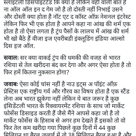
स्लाइटली डिसपॉइंटंटेड कि क्या है लेकिन वही वाली बात है
ना ऑल ऑल इन द गेम जो है तो दोस्ती नहीं निभाई उसने
और दोस्ती क्या होता है नॉट एट द कॉस्ट ऑफ़ नेशनल इंटरेस्ट
लेकिन फिर भी एक होता है आपने कहा ना आंख की शर्म एक
होता है तो ऐसा लगता है ट्रंप पैसों के लालच में आंख की शर्म
भी खो बैठे हैं वीजा इज एवरीबडी इंक्लूडिंग इंडिया आल्सो
दिस इज ऑल.
सवालः
सर क्या वाकई ट्रंप की धमकी की वजह से भारत
रशिया से तेल खरीदना बंद कर देगा और अगर ऐसा होता है तो
फिर हमें कितना नुकसान होगा?
जवाबः
ऐसा कोई चांस नहीं है नाउ इट्स अ पॉइंट ऑफ़
प्रेस्टिस एक राष्ट्रीय गर्व और गौरव का विषय होता है एक स्टैंड
लेना अब भारत झुकेगा नहीं लेकिन ये बात जरूर है कुछ
इंसिडेंटली भारत के रिक्वायरमेंट रशिया के साथ जो मार्केट
फोर्सेस डिसाइड करती हैं जैसे मैंने आपसे कहा जो है तो
मार्केट फोर्सेस के हिसाब से अगर हम देखते हैं इसको तो वो
फिर तेल कम खरीदा गया पिछले कुछ दिनों में 44 कुछ
मिलियन था बैरल जुलाई में तो 38 मिलियन बैरल हुआ है और