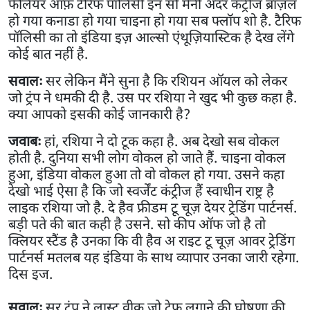
फेलियर ऑफ़ टेरिफ पॉलिसी इन सो मेनी अदर कंट्रीज ब्राज़ल
हो गया कनाडा हो गया चाइना हो गया सब फ्लॉप शो है. टैरिफ
पॉलिसी का तो इंडिया इज़ आल्सो एंथूज़ियास्टिक है देख लेंगे
कोई बात नहीं है.
सवालः
सर लेकिन मैंने सुना है कि रशियन ऑयल को लेकर
जो ट्रंप ने धमकी दी है. उस पर रशिया ने खुद भी कुछ कहा है.
क्या आपको इसकी कोई जानकारी है?
जवाबः
हां, रशिया ने दो टूक कहा है. अब देखो सब वोकल
होती है. दुनिया सभी लोग वोकल हो जाते हैं. चाइना वोकल
हुआ, इंडिया वोकल हुआ तो वो वोकल हो गया. उसने कहा
देखो भाई ऐसा है कि जो स्वर्जेंट कंट्रीज हैं स्वाधीन राष्ट्र है
लाइक रशिया जो है. दे हैव फ्रीडम टू चूज़ देयर ट्रेडिंग पार्टनर्स.
बड़ी पते की बात कही है उसने. सो कीप ऑफ जो है तो
क्लियर स्टैंड है उनका कि वी हैव अ राइट टू चूज़ आवर ट्रेडिंग
पार्टनर्स मतलब यह इंडिया के साथ व्यापार उनका जारी रहेगा.
दिस इज.
सवालः
सर ट्रंप ने लास्ट वीक जो टेफ लगाने की घोषणा की