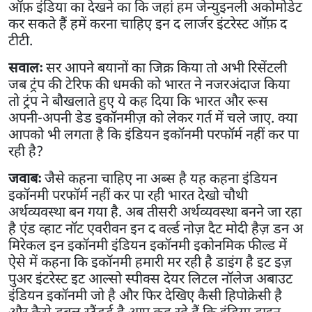
ऑफ़ इंडिया का देखने का कि जहां हम जेन्युइनली अकोमोडेट
कर सकते हैं हमें करना चाहिए इन द लार्जर इंटरेस्ट ऑफ़ द
टीटी.
सवालः
सर आपने बयानों का जिक्र किया तो अभी रिसेंटली
जब ट्रंप की टेरिफ की धमकी को भारत ने नजरअंदाज किया
तो ट्रंप ने बौखलाते हुए ये कह दिया कि भारत और रूस
अपनी-अपनी डेड इकॉनमीज़ को लेकर गर्त में चले जाए. क्या
आपको भी लगता है कि इंडियन इकॉनमी परफॉर्म नहीं कर पा
रही है?
जवाबः
जैसे कहना चाहिए ना अब्स है यह कहना इंडियन
इकॉनमी परफॉर्म नहीं कर पा रही भारत देखो चौथी
अर्थव्यवस्था बन गया है. अब तीसरी अर्थव्यवस्था बनने जा रहा
है एंड व्हाट नॉट एवरीवन इन द वर्ल्ड नोज़ दैट मोदी हैज़ डन अ
मिरेकल इन इकॉनमी इंडियन इकॉनमी इकोनमिक फील्ड में
ऐसे में कहना कि इकॉनमी हमारी मर रही है डाइंग है इट इज़
पुअर इंटरेस्ट इट आल्सो स्पीक्स देयर लिटल नॉलेज अबाउट
इंडियन इकॉनमी जो है और फिर देखिए कैसी हिपोक्रेसी है
और कैसे डबल स्टैंडर्ड है आप कह रहे हैं कि इंडिया डाइन