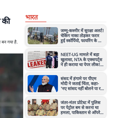
भारत
च की
जम्मू-कश्मीर में सुरक्षा अलर्ट!
चेकिंग नाका तोड़कर फरार
हुई स्कॉर्पियो, फायरिंग के बाद
 बन गया है.
लावारिस मिली गाड़ी
NEET-UG मामले में बड़ा
खुलासा, NTA के एक्सपर्ट्स
ने ही कराया था पेपर लीक!
CBI चार्जशीट ने खोले राज
संसद में हंगामे पर पीएम
मोदी ने जताई चिंता, कहा-
'नए सांसद नहीं बोलने पा रहे,
ये उनके साथ अन्याय'
जंतर-मंतर प्रोटेस्ट में पुलिस
पर पेट्रोल बम से करना था
हमला, पाकिस्तान से ऑपरेट
हो रहे आतंकी ने कबूला सच