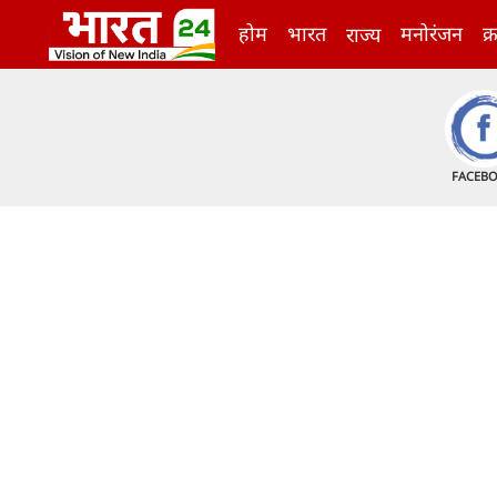
होम
भारत
मनोरंजन
क्
राज्य
FACEB