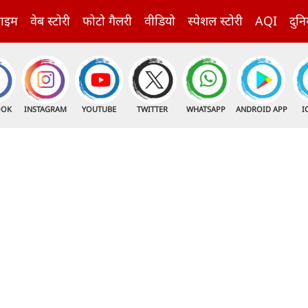
राइम
वेब स्टोरी
फोटो गैलरी
वीडियो
स्पेशल स्टोरी
AQI
दुनि
OOK
INSTAGRAM
YOUTUBE
TWITTER
WHATSAPP
ANDROID APP
I