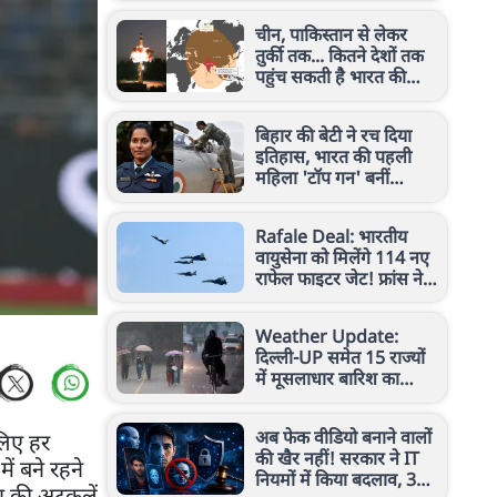
चीन, पाकिस्तान से लेकर
तुर्की तक... कितने देशों तक
पहुंच सकती है भारत की
अग्नि-4 मिसाइल? देखिए रेंज
बिहार की बेटी ने रच दिया
इतिहास, भारत की पहली
महिला 'टॉप गन' बनीं
स्क्वाड्रन लीडर भावना कांत
Rafale Deal: भारतीय
वायुसेना को मिलेंगे 114 नए
राफेल फाइटर जेट! फ्रांस ने
दिया बड़ा ऑफर, कब होगी
डील?
Weather Update:
दिल्ली-UP समेत 15 राज्यों
में मूसलाधार बारिश का
अलर्ट, IMD ने जारी की बड़ी
चेतावनी
अब फेक वीडियो बनाने वालों
लिए हर
की खैर नहीं! सरकार ने IT
ें बने रहने
नियमों में किया बदलाव, 3
ाव की अटकलें