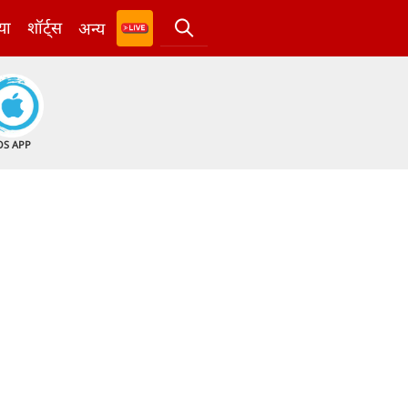
या
शॉर्ट्स
अन्य
OS APP