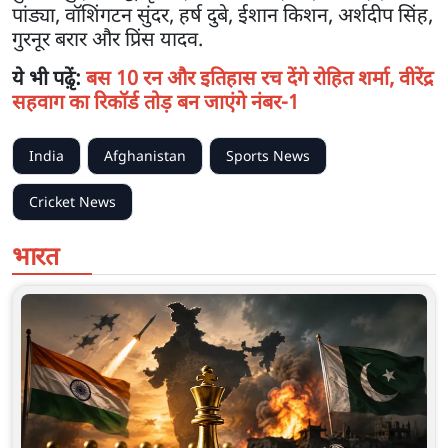
पांड्या, वॉशिंगटन सुंदर, हर्ष दुबे, ईशान किशन, अर्शदीप सिंह,
गुरनूर बरार और प्रिंस यादव.
ये भी पढ़ृें:
बस 10 रन और इतिहास रच देंगे रोहित शर्मा, वीरेंद्र
सहवाग का रिकॉर्ड तोड़ बन जाएंगे नंबर-1
India
Afghanistan
Sports News
Cricket News
भारत