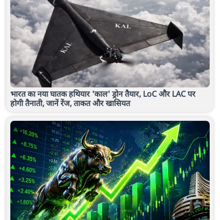
भारत का नया घातक हथियार 'काल' ड्रोन तैयार, LoC और LAC पर
होगी तैनाती, जानें रेंज, ताकत और खासियत