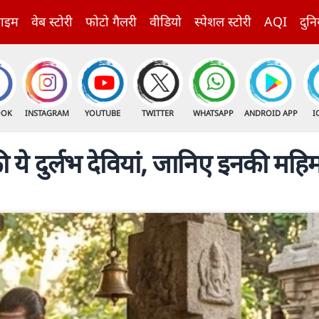
राइम
वेब स्टोरी
फोटो गैलरी
वीडियो
स्पेशल स्टोरी
AQI
दुनि
OOK
INSTAGRAM
YOUTUBE
TWITTER
WHATSAPP
ANDROID APP
I
 की ये दुर्लभ देवियां, जानिए इनकी महि