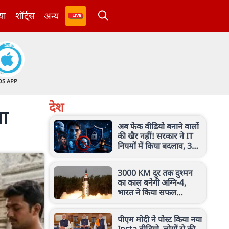
या
शॉर्ट्स
अन्य
OS APP
देश
मा
अब फेक वीडियो बनाने वालों
की खैर नहीं! सरकार ने IT
नियमों में किया बदलाव, 3
घंटे में हटेगा कंटेंट
3000 KM दूर तक दुश्मन
का काल बनेगी अग्नि-4,
भारत ने किया सफल
परीक्षण, जानें इस मिसाइल
की खासियत
पीएम मोदी ने पोस्ट किया नया
Insta वीडियो, लोगों से की