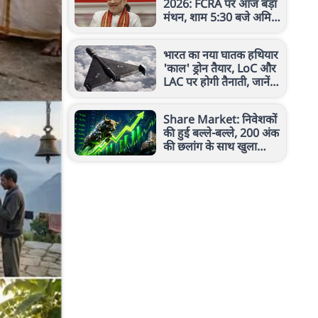
2026: FCRA पर आज बड़ा
मंथन, शाम 5:30 बजे अमित
शाह से मिलेंगे कैथोलिक
बिशप
भारत का नया घातक हथियार
'काल' ड्रोन तैयार, LoC और
LAC पर होगी तैनाती, जानें
रेंज, ताकत और खासियत
Share Market: निवेशकों
की हुई बल्ले-बल्ले, 200 अंक
की छलांग के साथ खुला
सेंसेक्स, निफ्टी 24,600 के
पार