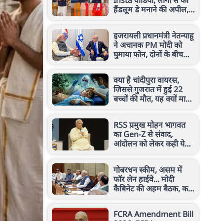
हैंडलूम डे मनाने की अपील,
जानें क्या कहा
इजरायली प्रधानमंत्री नेतन्याहू
ने अचानक PM मोदी को
घुमाया फोन, दोनों के बीच
किन मुद्दों पर हुई चर्चा?
क्या है चांदीपुरा वायरस,
जिससे गुजरात में हुई 22
बच्चों की मौत, यह क्यों माना
जाता है खतरनाक?
RSS प्रमुख मोहन भागवत
का Gen-Z से संवाद,
आंदोलन को लेकर कही ये
बड़ी बात
गोबरधन स्कीम, असम में
फॉर लेन हाईवे... मोदी
कैबिनेट की अहम बैठक, कई
बड़े फैसलों पर लगी मुहर
FCRA Amendment Bill