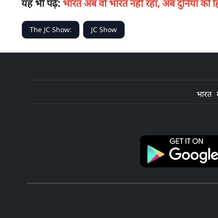
यह भी पढ़ें:
भारत अब वो भारत नहीं रहा, अब दुनिया को हिंदु
The JC Show:
JC Show
भारत