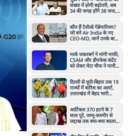
संख्या में होगी बढ़ोतरी, अब
34 की जगह होंगे 38 जज,
राज्यसभा से बिल पास
कौन हैं टेवोल्डे गेब्रेमारियम?
जो बने Air India के नए
CEO-MD, जानें उनके बारे
में सब कुछ
मार्क जकरबर्ग ने मांगी माफी,
CSAM और डीपफेक कंटेंट
को लेकर मेटा चीफ ने मानी
गलती
दिल्ली से यूपी-बिहार तक 19
राज्यों में बारिश का अलर्ट,
उत्तराखंड में बेहद भारी
बारिश की चेतावनी
आर्टिकल 370 हटने के 7
साल पूरे, जम्मू-कश्मीर से
लद्दाख तक क्या-क्या बदला?
पीएम मोदी ने बताया