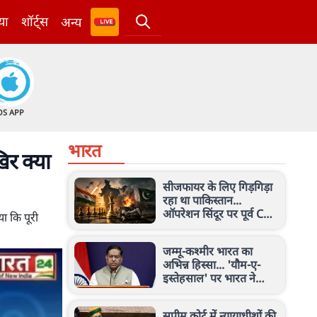
या
शॉर्ट्स
अन्य
OS APP
भारत
र क्या
सीजफायर के लिए गिड़गिड़ा
रहा था पाकिस्तान...
ऑपरेशन सिंदूर पर पूर्व CDS
या कि पूरी
अनिल चौहान का बड़ा
खुलासा
जम्मू-कश्मीर भारत का
अभिन्न हिस्सा... 'यौम-ए-
इस्तेहसाल' पर भारत ने
पाकिस्तान को दिखाया
आईना, जानें पूरा मामला
सुप्रीम कोर्ट में न्यायाधीशों की