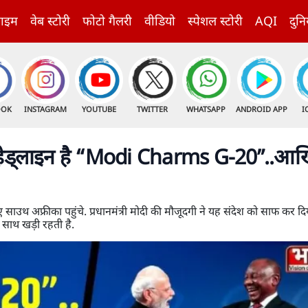
राइम
वेब स्टोरी
फोटो गैलरी
वीडियो
स्पेशल स्टोरी
AQI
दुनि
OOK
INSTAGRAM
YOUTUBE
TWITTER
WHATSAPP
ANDROID APP
I
ेड्लाइन है “Modi Charms G-20”..आखि
िए साउथ अफ्रीका पहुंचे. प्रधानमंत्री मोदी की मौजूदगी ने यह संदेश को साफ कर दि
े साथ खड़ी रहती है.