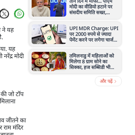
तीन दिन में माफी... पीएम
मोदी का वीडियो हटाने पर
संसदीय समिति सख्त,
जुकरबर्ग को दी चेतावनी
UPI MDR Charge: UPI
ी ने यह
पर 2000 रुपये से ज्यादा
ै.
पेमेंट करने पर लगेगा चार्ज?
नए नियम का जानें पूरा सच
िया. यह
नरेंद्र मोदी
तमिलनाडु में महिलाओं को
मिलेगा 8 ग्राम सोने का
सिक्का, हज सब्सिडी भी
बढ़ी, विजय सरकार का बड़ा
ऐलान
और पढ़ें
ं की जो टॉप
 मिलाना
नाव जीतने का
र राम मंदिर
 जानना