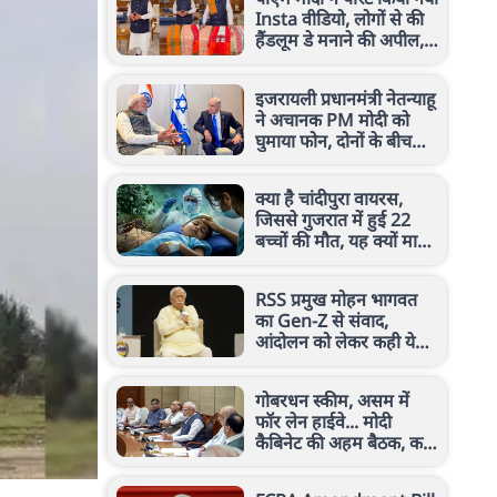
Insta वीडियो, लोगों से की
हैंडलूम डे मनाने की अपील,
जानें क्या कहा
इजरायली प्रधानमंत्री नेतन्याहू
ने अचानक PM मोदी को
घुमाया फोन, दोनों के बीच
किन मुद्दों पर हुई चर्चा?
क्या है चांदीपुरा वायरस,
जिससे गुजरात में हुई 22
बच्चों की मौत, यह क्यों माना
जाता है खतरनाक?
RSS प्रमुख मोहन भागवत
का Gen-Z से संवाद,
आंदोलन को लेकर कही ये
बड़ी बात
गोबरधन स्कीम, असम में
फॉर लेन हाईवे... मोदी
कैबिनेट की अहम बैठक, कई
बड़े फैसलों पर लगी मुहर