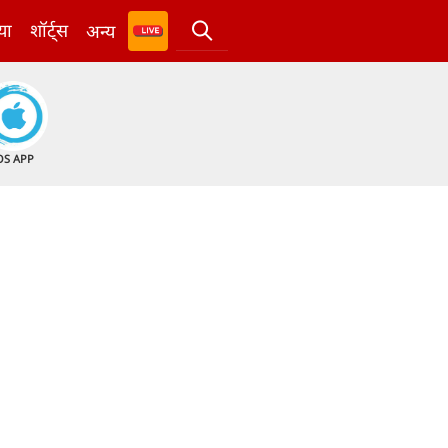
या
शॉर्ट्स
अन्य
OS APP