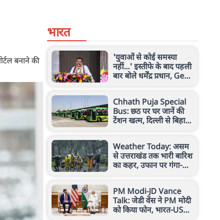
भारत
'युवाओं से कोई समस्या
र्टल बनाने की
नहीं...' इस्तीफे के बाद पहली
बार बोले धर्मेंद्र प्रधान, Gen
Z पर कही बड़ी बात
Chhath Puja Special
Bus: छठ पर घर जानें की
टेंशन खत्म, दिल्ली से बिहार
के 6 शहरों के लिए चलेंगी 70
बसें
Weather Today: असम
से उत्तराखंड तक भारी बारिश
का कहर, उफान पर गंगा-
यमुना, IMD ने जारी किया
अलर्ट
PM Modi-JD Vance
Talk: जेडी वेंस ने PM मोदी
को किया फोन, भारत-US
रिश्तों पर हुई अहम बात