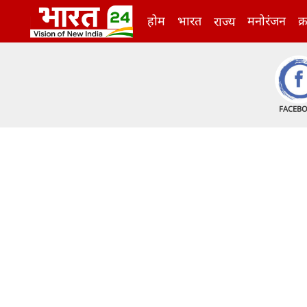
होम
भारत
मनोरंजन
क्
राज्य
FACEB