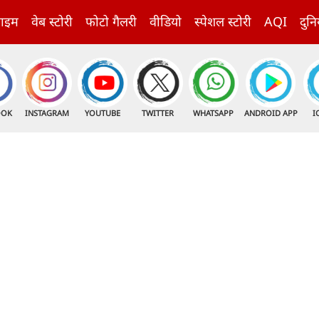
राइम
वेब स्टोरी
फोटो गैलरी
वीडियो
स्पेशल स्टोरी
AQI
दुनि
OOK
INSTAGRAM
YOUTUBE
TWITTER
WHATSAPP
ANDROID APP
I