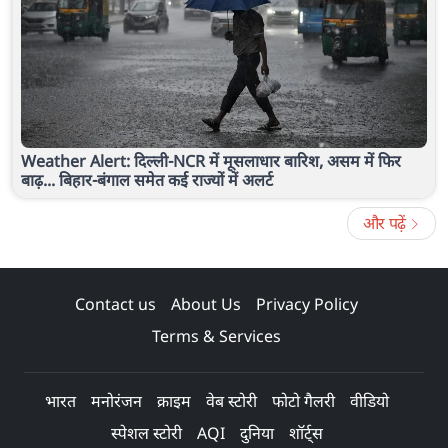
Weather Alert: दिल्ली-NCR में मूसलाधार बारिश, असम में फिर
बाढ़... बिहार-बंगाल समेत कई राज्यों में अलर्ट
और पढ़ें
Contact us
About Us
Privacy Policy
Terms & Services
भारत
मनोरंजन
क्राइम
वेब स्टोरी
फोटो गैलरी
वीडियो
स्पेशल स्टोरी
AQI
दुनिया
शॉर्ट्स