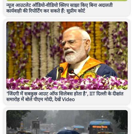
न्यूज आउटलेट ऑडियो-वीडियो क्लिप साझा किए बिना अदालती
कार्यवाही की रिपोर्टिंग कर सकते हैं: सुप्रीम कोर्ट
'जिंदगी में सबकुछ आउट ऑफ सिलेबस होता है', IIT दिल्ली के दीक्षांत
समारोह में बोले पीएम मोदी, देखें Video