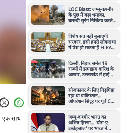
रूट
LOC Blast: जम्मू-कश्मीर
के पुंछ में बड़ा धमाका,
बारूदी सुरंग निष्क्रिय करते
समय विस्फोट, सेना के दो
जवान घायल
विशेष सत्र नहीं बुलाएगी
सरकार, इसी हफ्ते लोकसभा
में पेश हो सकता है FCRA
विधेयक, जानिए क्या होंगे
बदलाव
दिल्ली, बिहार समेत 19
राज्यों में झमाझम बारिश के
आसार, उत्तराखंड में हाई
अलर्ट जारी, जानें आपके
राज्य का हाल
सीजफायर के लिए गिड़गिड़ा
रहा था पाकिस्तान...
ऑपरेशन सिंदूर पर पूर्व CDS
अनिल चौहान का बड़ा
खुलासा
जम्मू-कश्मीर भारत का
नाव एक साथ
अभिन्न हिस्सा... 'यौम-ए-
इस्तेहसाल' पर भारत ने