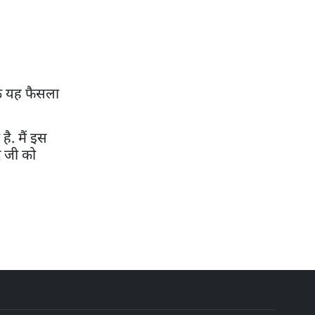
 कि यह फैसला
ै. मैं इस
ंद जी को