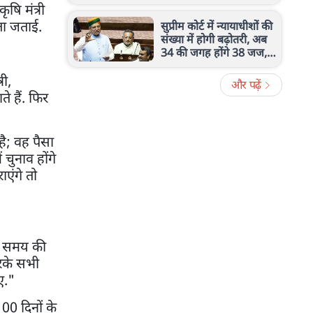
पाकिस्तान को दिखाया
षि मंत्री
आईना, जानें पूरा मामला
ंता जताई.
सुप्रीम कोर्ट में न्यायाधीशों की
संख्या में होगी बढ़ोतरी, अब
34 की जगह होंगे 38 जज,
राज्यसभा से बिल पास
री,
और पढ़ें
े हैं. फिर
है; वह पैसा
 चुनाव होंगे
एंगे तो
यह समय की
करके सभी
ए."
100 दिनों के