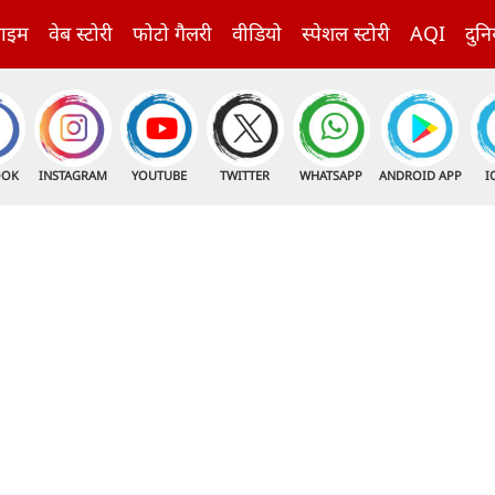
राइम
वेब स्टोरी
फोटो गैलरी
वीडियो
स्पेशल स्टोरी
AQI
दुनि
OOK
INSTAGRAM
YOUTUBE
TWITTER
WHATSAPP
ANDROID APP
I