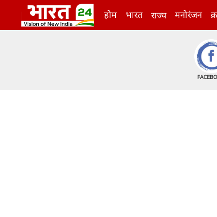
होम
भारत
मनोरंजन
क्
राज्य
FACEB