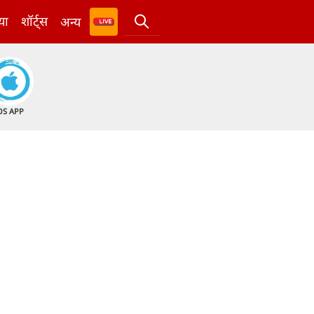
या
शॉर्ट्स
अन्य
OS APP