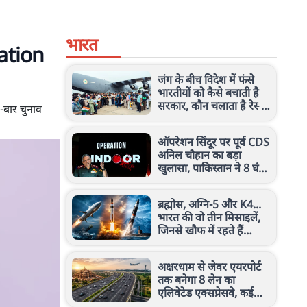
भारत
Nation
जंग के बीच विदेश में फंसे
भारतीयों को कैसे बचाती है
सरकार, कौन चलाता है रेस्क्यू
-बार चुनाव
ऑपरेशन? जानें सबकुछ
ऑपरेशन सिंदूर पर पूर्व CDS
अनिल चौहान का बड़ा
खुलासा, पाकिस्तान ने 8 घंटे
में क्यों किया सरेंडर?
ब्रह्मोस, अग्नि-5 और K4...
भारत की वो तीन मिसाइलें,
जिनसे खौफ में रहते हैं
दुश्मन! जानें इनकी ताकत
अक्षरधाम से जेवर एयरपोर्ट
तक बनेगा 8 लेन का
एलिवेटेड एक्सप्रेसवे, कई
शहरों को मिलेगा फायदा, देखें