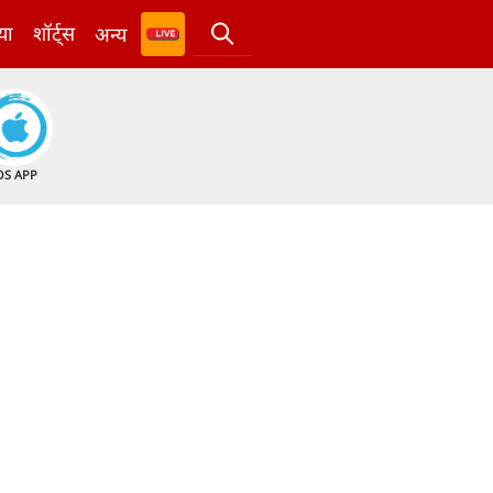
या
शॉर्ट्स
अन्य
OS APP