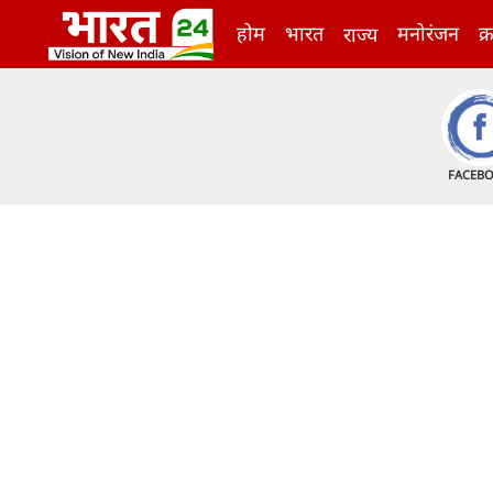
होम
भारत
मनोरंजन
क्
राज्य
FACEB