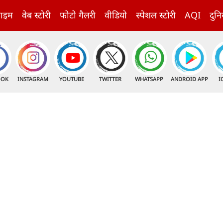
राइम
वेब स्टोरी
फोटो गैलरी
वीडियो
स्पेशल स्टोरी
AQI
दुनि
OOK
INSTAGRAM
YOUTUBE
TWITTER
WHATSAPP
ANDROID APP
I