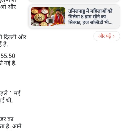
नए नियम का जानें पूरा सच
्तुओं और
तमिलनाडु में महिलाओं को
मिलेगा 8 ग्राम सोने का
सिक्का, हज सब्सिडी भी
बढ़ी, विजय सरकार का बड़ा
ऐलान
और पढ़ें
नी दिल्ली और
 है.
3255.50
ी गई है.
 पहले 1 मई
गई थी,
ेंडर का
ता है. आने