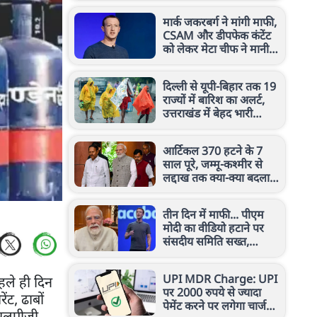
मार्क जकरबर्ग ने मांगी माफी,
CSAM और डीपफेक कंटेंट
को लेकर मेटा चीफ ने मानी
गलती
दिल्ली से यूपी-बिहार तक 19
राज्यों में बारिश का अलर्ट,
उत्तराखंड में बेहद भारी
बारिश की चेतावनी
आर्टिकल 370 हटने के 7
साल पूरे, जम्मू-कश्मीर से
लद्दाख तक क्या-क्या बदला?
पीएम मोदी ने बताया
तीन दिन में माफी... पीएम
मोदी का वीडियो हटाने पर
संसदीय समिति सख्त,
जुकरबर्ग को दी चेतावनी
UPI MDR Charge: UPI
हले ही दिन
पर 2000 रुपये से ज्यादा
ंट, ढाबों
पेमेंट करने पर लगेगा चार्ज?
 एलपीजी