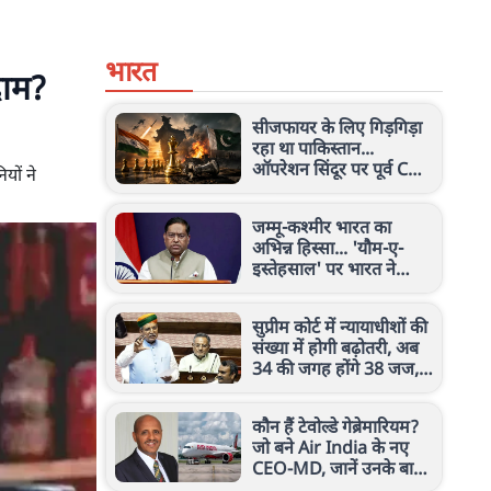
भारत
दाम?
सीजफायर के लिए गिड़गिड़ा
रहा था पाकिस्तान...
ऑपरेशन सिंदूर पर पूर्व CDS
यों ने
अनिल चौहान का बड़ा
खुलासा
जम्मू-कश्मीर भारत का
अभिन्न हिस्सा... 'यौम-ए-
इस्तेहसाल' पर भारत ने
पाकिस्तान को दिखाया
आईना, जानें पूरा मामला
सुप्रीम कोर्ट में न्यायाधीशों की
संख्या में होगी बढ़ोतरी, अब
34 की जगह होंगे 38 जज,
राज्यसभा से बिल पास
कौन हैं टेवोल्डे गेब्रेमारियम?
जो बने Air India के नए
CEO-MD, जानें उनके बारे
में सब कुछ