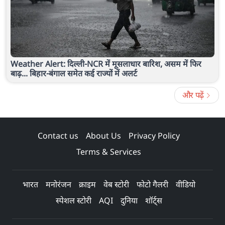
Weather Alert: दिल्ली-NCR में मूसलाधार बारिश, असम में फिर
बाढ़... बिहार-बंगाल समेत कई राज्यों में अलर्ट
और पढ़ें
Contact us
About Us
Privacy Policy
Terms & Services
भारत
मनोरंजन
क्राइम
वेब स्टोरी
फोटो गैलरी
वीडियो
स्पेशल स्टोरी
AQI
दुनिया
शॉर्ट्स