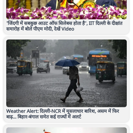
'जिंदगी में सबकुछ आउट ऑफ सिलेबस होता है', IIT दिल्ली के दीक्षांत
समारोह में बोले पीएम मोदी, देखें Video
Weather Alert: दिल्ली-NCR में मूसलाधार बारिश, असम में फिर
बाढ़... बिहार-बंगाल समेत कई राज्यों में अलर्ट