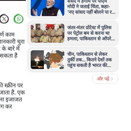
संसद में हंगामे पर पीएम
मोदी ने जताई चिंता, कहा-
'नए सांसद नहीं बोलने पा रहे,
ये उनके साथ अन्याय'
जंतर-मंतर प्रोटेस्ट में पुलिस
पर पेट्रोल बम से करना था
र्ण काम
हमला, पाकिस्तान से ऑपरेट
ानकारी चुरा
हो रहे आतंकी ने कबूला सच
 बारे में
चीन, पाकिस्तान से लेकर
 सकता है
तुर्की तक... कितने देशों तक
पहुंच सकती है भारत की
अग्नि-4 मिसाइल? देखिए रेंज
और पढ़ें
स्क्रीन पर
 जाता है. एक
बिना इजाजत
ोग कर