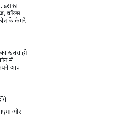
ै. इसका
ेज, कॉल्स
ोन के कैमरे
 का खतरा हो
ोन में
 अपने आप
ंगे.
 पाएगा और