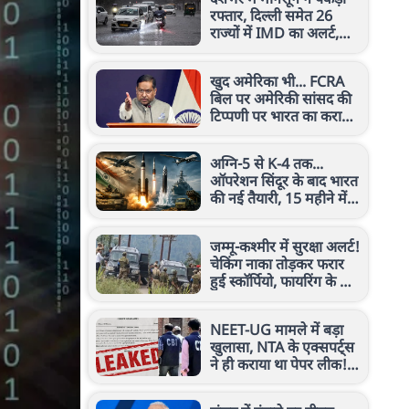
रफ्तार, दिल्ली समेत 26
राज्यों में IMD का अलर्ट,
जानें कल कैसा रहेगा मौसम
खुद अमेरिका भी... FCRA
बिल पर अमेरिकी सांसद की
टिप्पणी पर भारत का करारा
जवाब, जानें क्या कहा
अग्नि-5 से K-4 तक...
ऑपरेशन सिंदूर के बाद भारत
की नई तैयारी, 15 महीने में
15 हथियारों का किया टेस्ट
जम्मू-कश्मीर में सुरक्षा अलर्ट!
चेकिंग नाका तोड़कर फरार
हुई स्कॉर्पियो, फायरिंग के बाद
लावारिस मिली गाड़ी
NEET-UG मामले में बड़ा
खुलासा, NTA के एक्सपर्ट्स
ने ही कराया था पेपर लीक!
CBI चार्जशीट ने खोले राज