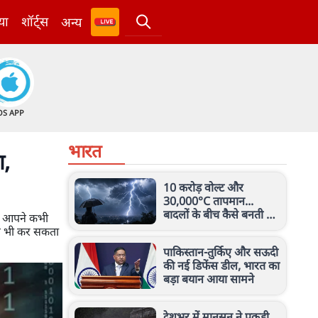
या
शॉर्ट्स
अन्य
OS APP
भारत
ा,
10 करोड़ वोल्ट और
30,000°C तापमान...
बादलों के बीच कैसे बनती है
या आपने कभी
बिजली? जानिए इसका करंट
ोल भी कर सकता
कितना खतरनाक
पाकिस्तान-तुर्किए और सऊदी
की नई डिफेंस डील, भारत का
बड़ा बयान आया सामने
देशभर में मानसून ने पकड़ी