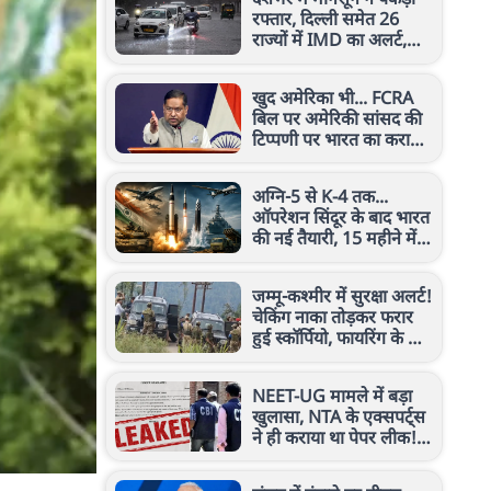
रफ्तार, दिल्ली समेत 26
राज्यों में IMD का अलर्ट,
जानें कल कैसा रहेगा मौसम
खुद अमेरिका भी... FCRA
बिल पर अमेरिकी सांसद की
टिप्पणी पर भारत का करारा
जवाब, जानें क्या कहा
अग्नि-5 से K-4 तक...
ऑपरेशन सिंदूर के बाद भारत
की नई तैयारी, 15 महीने में
15 हथियारों का किया टेस्ट
जम्मू-कश्मीर में सुरक्षा अलर्ट!
चेकिंग नाका तोड़कर फरार
हुई स्कॉर्पियो, फायरिंग के बाद
लावारिस मिली गाड़ी
NEET-UG मामले में बड़ा
खुलासा, NTA के एक्सपर्ट्स
ने ही कराया था पेपर लीक!
CBI चार्जशीट ने खोले राज