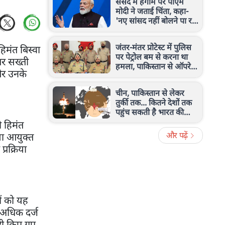
संसद में हंगामे पर पीएम
मोदी ने जताई चिंता, कहा-
'नए सांसद नहीं बोलने पा रहे,
ये उनके साथ अन्याय'
जंतर-मंतर प्रोटेस्ट में पुलिस
िमंत बिस्वा
पर पेट्रोल बम से करना था
पर सख्ती
हमला, पाकिस्तान से ऑपरेट
और उनके
हो रहे आतंकी ने कबूला सच
चीन, पाकिस्तान से लेकर
तुर्की तक... कितने देशों तक
पहुंच सकती है भारत की
अग्नि-4 मिसाइल? देखिए रेंज
ी हिमंत
और पढ़ें
ला आयुक्त
्रक्रिया
ों को यह
ी अधिक दर्ज
ारी किए गए