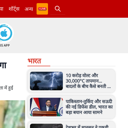
या
शॉर्ट्स
अन्य
OS APP
भारत
गा
10 करोड़ वोल्ट और
30,000°C तापमान...
बादलों के बीच कैसे बनती है
 में हुई
बिजली? जानिए इसका करंट
कितना खतरनाक
पाकिस्तान-तुर्किए और सऊदी
की नई डिफेंस डील, भारत का
बड़ा बयान आया सामने
देशभर में मानसून ने पकड़ी