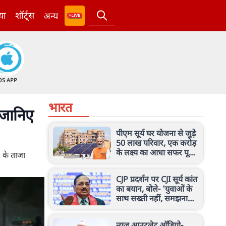
या
शॉर्ट्स
अन्य
OS APP
भारत
 जानिए
पीएम सूर्य घर योजना से जुड़े
50 लाख परिवार, एक करोड़
के लक्ष्य का आधा सफर पूरा,
 के ताजा
रोजगार के भी बढ़े अवसर
CJP प्रदर्शन पर CJI सूर्य कांत
का बयान, बोले- 'युवाओं के
साथ सख्ती नहीं, समझना
और बातचीत करना जरूरी'
न्यूज आउटलेट ऑडियो-