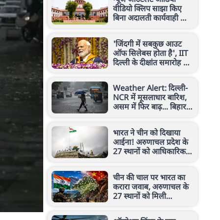
वीडियो क्लिप साझा किए
बिना अदालती कार्यवाही की
रिपोर्टिंग कर सकते हैं: सुप्रीम
कोर्ट
'जिंदगी में सबकुछ आउट
ऑफ सिलेबस होता है', IIT
दिल्ली के दीक्षांत समारोह में
बोले पीएम मोदी, देखें
Video
Weather Alert: दिल्ली-
NCR में मूसलाधार बारिश,
असम में फिर बाढ़... बिहार-
बंगाल समेत कई राज्यों में
अलर्ट
भारत ने चीन को दिखाया
आईना! अरुणाचल प्रदेश के
27 स्थानों को आधिकारिक
नक्शे में किया शामिल, जानें
मामला
चीन की चाल पर भारत का
करारा जवाब, अरुणाचल के
27 स्थानों को मिली
आधिकारिक पहचान