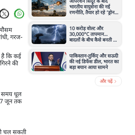
ऑपरेशन सिंदूर के बाद
भारतीय वायुसेना की नई
रणनीति, तैयार हो रहे ‘ड्रोन
हंटर्स’, जानें पूरी जानकारी
10 करोड़ वोल्ट और
 मौसम
30,000°C तापमान...
 आंधी, गरज-
बादलों के बीच कैसे बनती है
बिजली? जानिए इसका करंट
कितना खतरनाक
ा है कि कई
पाकिस्तान-तुर्किए और सऊदी
की नई डिफेंस डील, भारत का
 गिरने की
बड़ा बयान आया सामने
और पढ़ें
के समय धूल
 17 जून तक
ं भी चल सकती