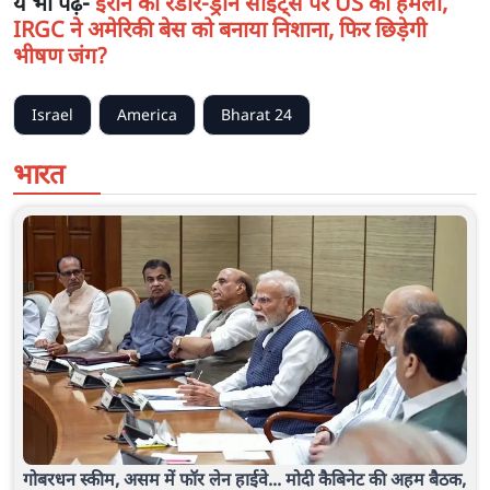
ये भी पढ़ें-
ईरान की रडार-ड्रोन साइट्स पर US का हमला,
IRGC ने अमेरिकी बेस को बनाया निशाना, फिर छिड़ेगी
भीषण जंग?
Israel
America
Bharat 24
भारत
गोबरधन स्कीम, असम में फॉर लेन हाईवे... मोदी कैबिनेट की अहम बैठक,