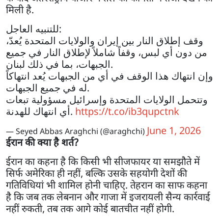
मिली है.
للتنبيه العاجل:
وقف إطلاق النار بين إيران والولايات المتحدة يُعدّ،
من دون أي لبس، وقفاً شاملاً لإطلاق النار في جميع
الجبهات، بما في ذلك لبنان.
وإن انتهاك هذا الوقف في أي من الجبهات يُعد انتهاكاً
له في جميع الجبهات.
وتتحمل الولايات المتحدة وإسرائيل مسؤولية تبعات
أي انتهاك للهدنة.
https://t.co/ib3qupctnk
June 1, 2026
— Seyed Abbas Araghchi (@araghchi)
ईरान की क्या है शर्त?
ईरान का कहना है कि किसी भी सीजफायर या समझौते में
सिर्फ अमेरिका ही नहीं, बल्कि उसके सहयोगी देशों की
गतिविधियां भी शामिल होनी चाहिए. तेहरान का साफ कहना
है कि जब तक लेबनान और गाजा में इजरायली सैन्य कार्रवाई
नहीं रुकती, तब तक आगे कोई बातचीत नहीं होगी.