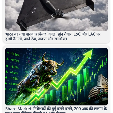
भारत का नया घातक हथियार 'काल' ड्रोन तैयार, LoC और LAC पर
होगी तैनाती, जानें रेंज, ताकत और खासियत
Share Market: निवेशकों की हुई बल्ले-बल्ले, 200 अंक की छलांग के