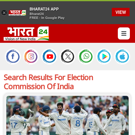
BHARAT24 APP
VIEW
×
Bharat24
FREE - In Google Play
Open 
Search Results For
Election
Commission Of India