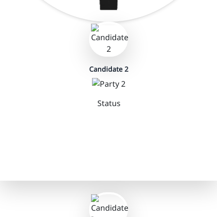
Candidate 2
Status
0
0
NDA
MGB
BATTLE FOR THE BIHAR
0
0
|
0
OTH
ELECTION RESULT