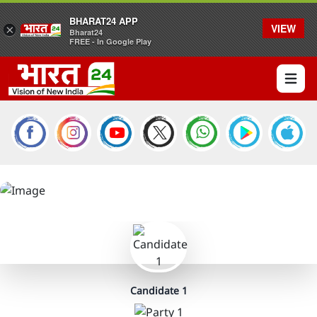
BHARAT24 APP
VIEW
×
Bharat24
FREE - In Google Play
Open 
Constituency Name
/
State Name
Candidate 1