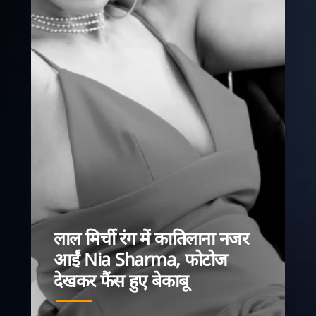
Nia Sharma Pho
लाल मिर्ची रंग में कातिलाना नजर
अदाकारा निया श
स्टनिंग अंदाज़ को 
आईं Nia Sharma, फोटोज
शेफ्स 2' में सुद
देखकर फैंस हुए बेकाबू
दे रही हैं, लेकिन
फोटोशूट से किया 