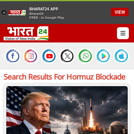
BHARAT24 APP
VIEW
×
Bharat24
FREE - In Google Play
Open 
Search Results For
Hormuz Blockade