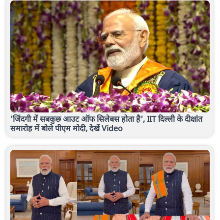
'जिंदगी में सबकुछ आउट ऑफ सिलेबस होता है', IIT दिल्ली के दीक्षांत
समारोह में बोले पीएम मोदी, देखें Video