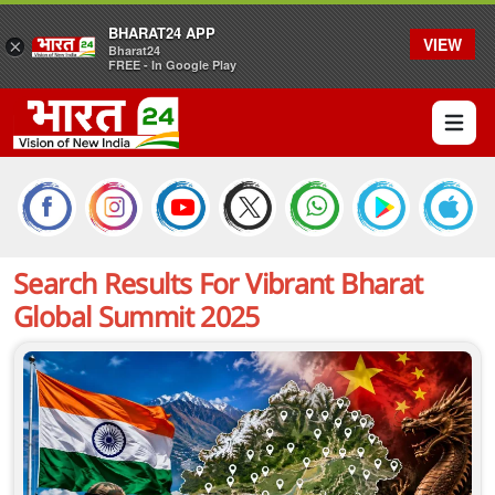
BHARAT24 APP
VIEW
×
Bharat24
FREE - In Google Play
Open 
Search Results For
Vibrant Bharat
Global Summit 2025