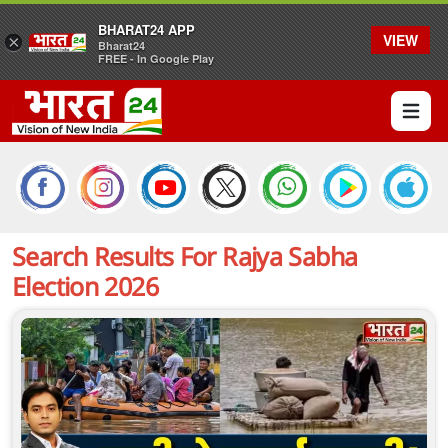
BHARAT24 APP
VIEW
×
Bharat24
FREE - In Google Play
Open 
Search Results For
Rajya Sabha
Election 2026