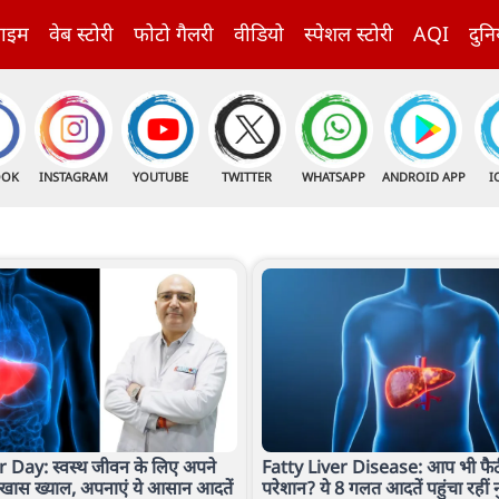
राइम
वेब स्टोरी
फोटो गैलरी
वीडियो
स्पेशल स्टोरी
AQI
दुनि
OOK
INSTAGRAM
YOUTUBE
TWITTER
WHATSAPP
ANDROID APP
I
 Day: स्वस्थ जीवन के लिए अपने
Fatty Liver Disease: आप भी फैटी 
 खास ख्याल, अपनाएं ये आसान आदतें
परेशान? ये 8 गलत आदतें पहुंचा रहीं 