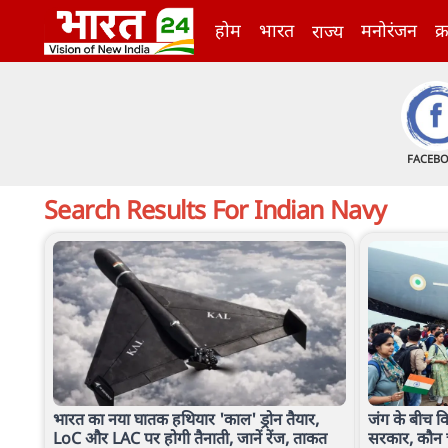
होम
भारत
मनोरंजन
क्
राज्य
FACEB
Search Results For
Indian Navy
भारत का नया घातक हथियार 'काल' ड्रोन तैयार,
जंग के बीच वि
LoC और LAC पर होगी तैनाती, जानें रेंज, ताकत
सरकार, कौन चल