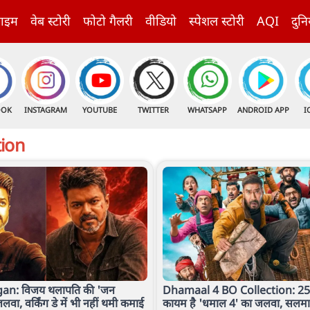
राइम
वेब स्टोरी
फोटो गैलरी
वीडियो
स्पेशल स्टोरी
AQI
दुनि
OOK
INSTAGRAM
YOUTUBE
TWITTER
WHATSAPP
ANDROID APP
I
tion
an: विजय थलापति की 'जन
Dhamaal 4 BO Collection: 25 
ा, वर्किंग डे में भी नहीं थमी कमाई
कायम है 'धमाल 4' का जलवा, सलम